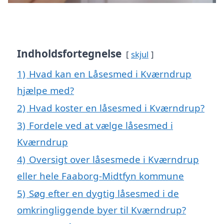
Indholdsfortegnelse
skjul
1)
Hvad kan en Låsesmed i Kværndrup
hjælpe med?
2)
Hvad koster en låsesmed i Kværndrup?
3)
Fordele ved at vælge låsesmed i
Kværndrup
4)
Oversigt over låsesmede i Kværndrup
eller hele Faaborg-Midtfyn kommune
5)
Søg efter en dygtig låsesmed i de
omkringliggende byer til Kværndrup?