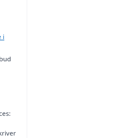
 i
lbud
ces:
kriver