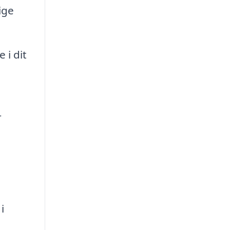
ige
 i dit
r
i