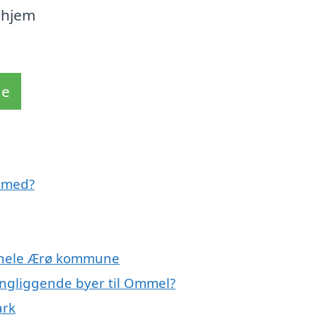
 hjem
de
 med?
r hele Ærø kommune
ingliggende byer til Ommel?
ark