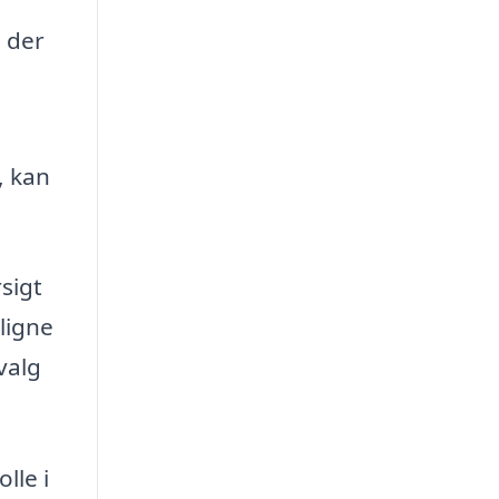
 der
, kan
sigt
ligne
valg
lle i