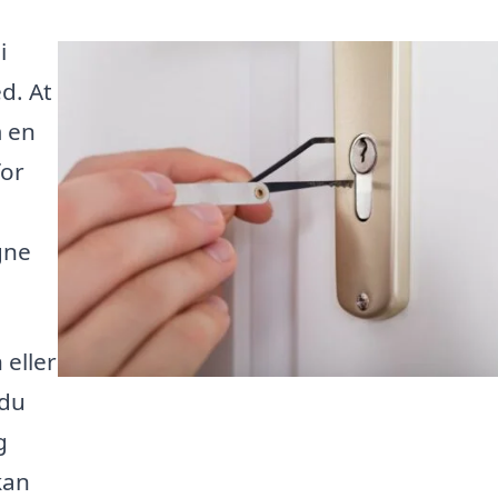
i
d. At
m en
for
gne
 eller
 du
g
kan