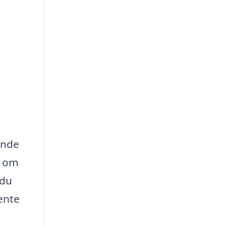
inde
e om
 du
ente