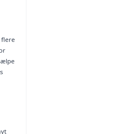
 flere
or
jælpe
rs
nyt