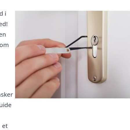
d i
ed!
 en
som
nsker
guide
 et