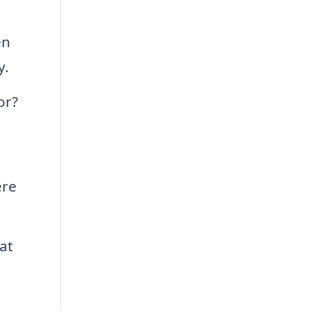
en
y.
or?
ere
at