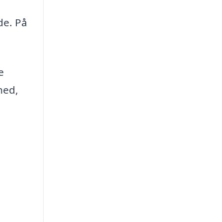
de. På
e
hed,