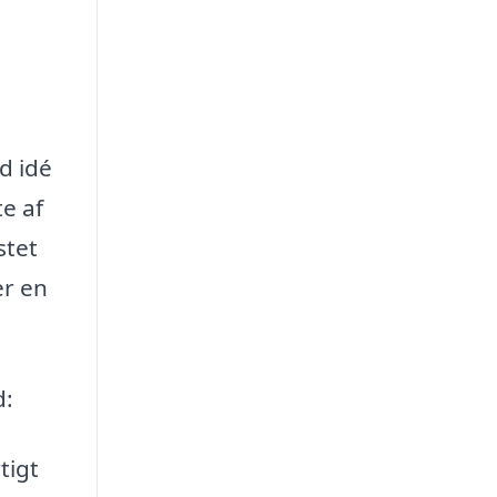
d idé
e af
stet
er en
d:
tigt