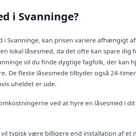
ed i Svanninge?
d i Svanninge, kan prisen variere afhængigt af
 en lokal låsesmed, da det ofte kan spare dig f
nninge vil du finde dygtige fagfolk, der kan h
døre. De fleste låsesmede tilbyder også 24-time
hvis uheldet er ude.
 omkostningerne ved at hyre en låsesmed i dit
il typisk være billigere end installation af et 