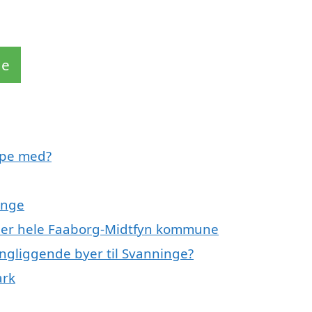
de
lpe med?
inge
ller hele Faaborg-Midtfyn kommune
ingliggende byer til Svanninge?
ark