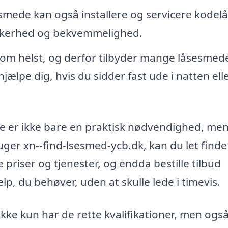
mede kan også installere og servicere kodel
sikkerhed og bekvemmelighed.
om helst, og derfor tilbyder mange låsesmed
jælpe dig, hvis du sidder fast ude i natten elle
nge er ikke bare en praktisk nødvendighed, me
uger xn--find-lsesmed-ycb.dk, kan du let finde
priser og tjenester, og endda bestille tilbud
lp, du behøver, uden at skulle lede i timevis.
ikke kun har de rette kvalifikationer, men ogs