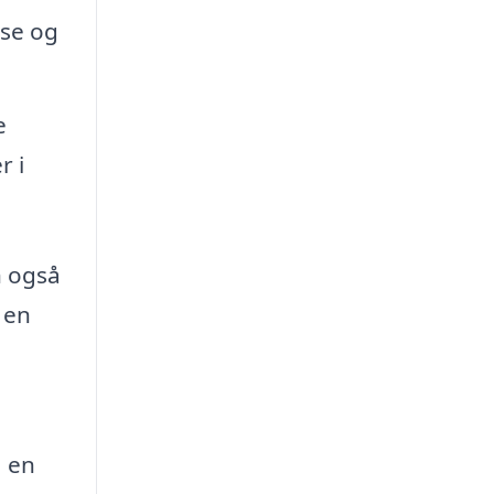
åse og
e
r i
n også
 en
å en