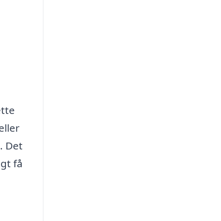
ette
eller
. Det
gt få