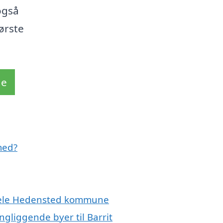
også
første
de
med?
r hele Hedensted kommune
ngliggende byer til Barrit