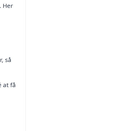
. Her
, så
 at få