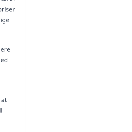
priser
tige
lere
hed
 at
l