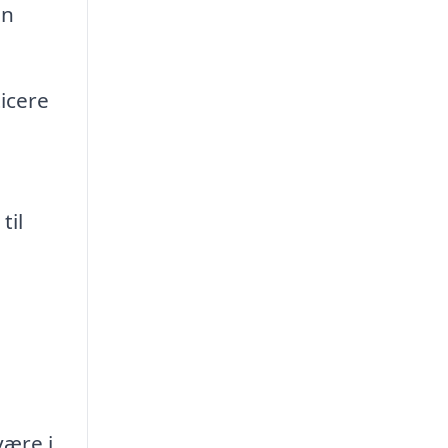
an
icere
til
være i