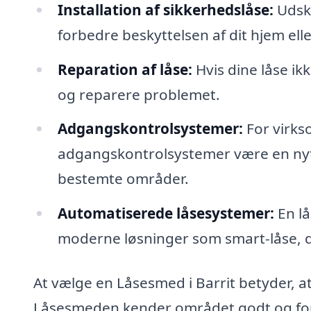
Installation af sikkerhedslåse:
Udski
forbedre beskyttelsen af dit hjem ell
Reparation af låse:
Hvis dine låse ik
og reparere problemet.
Adgangskontrolsystemer:
For virks
adgangskontrolsystemer være en nytti
bestemte områder.
Automatiserede låsesystemer:
En lå
moderne løsninger som smart-låse, de
At vælge en Låsesmed i Barrit betyder, at
Låsesmeden kender området godt og fors