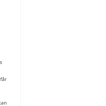
s
 får
kan