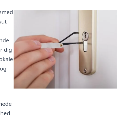
esmed
kut
inde
r dig
okale
 og
t
smede
ghed