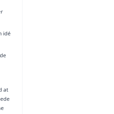
er
n idé
nde
d at
mede
ne