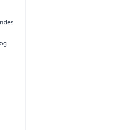
indes
 og