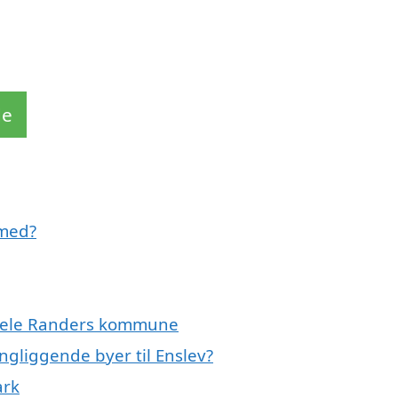
de
 med?
r hele Randers kommune
ngliggende byer til Enslev?
ark