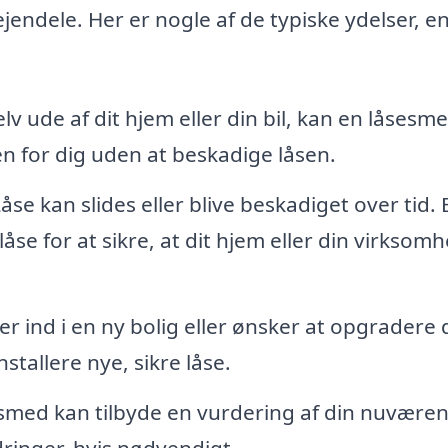
ejendele. Her er nogle af de typiske ydelser, e
elv ude af dit hjem eller din bil, kan en låsesm
n for dig uden at beskadige låsen.
åse kan slides eller blive beskadiget over tid. 
åse for at sikre, at dit hjem eller din virksom
er ind i en ny bolig eller ønsker at opgradere d
tallere nye, sikre låse.
smed kan tilbyde en vurdering af din nuvære
ringer, hvis nødvendigt.