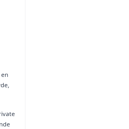
 en
yde,
rivate
ende