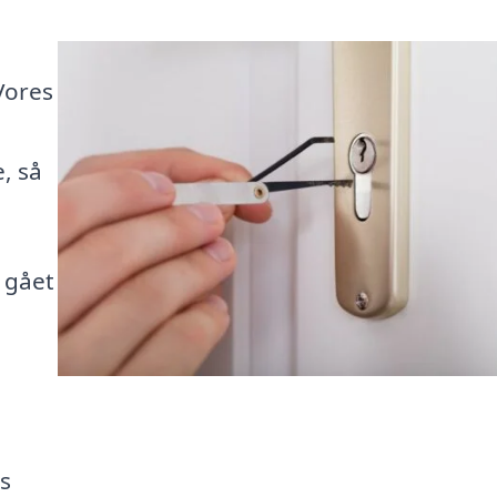
Vores
, så
r gået
es