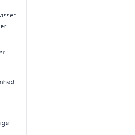
passer
mer
er,
omhed
ige