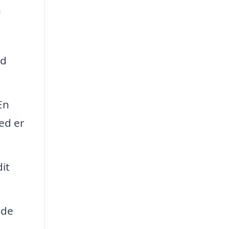
n
ed
En
hed er
it
nde