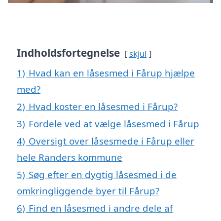
Indholdsfortegnelse
skjul
1)
Hvad kan en låsesmed i Fårup hjælpe
med?
2)
Hvad koster en låsesmed i Fårup?
3)
Fordele ved at vælge låsesmed i Fårup
4)
Oversigt over låsesmede i Fårup eller
hele Randers kommune
5)
Søg efter en dygtig låsesmed i de
omkringliggende byer til Fårup?
6)
Find en låsesmed i andre dele af