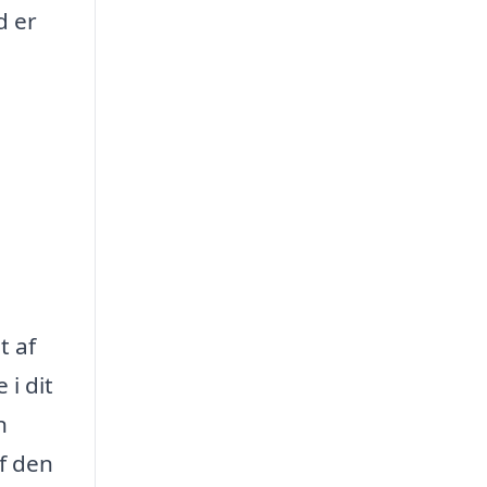
d er
t af
 i dit
n
f den