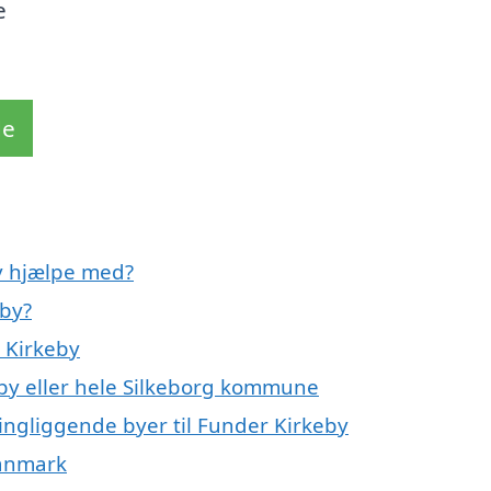
e
de
y hjælpe med?
eby?
 Kirkeby
by eller hele Silkeborg kommune
ingliggende byer til Funder Kirkeby
Danmark