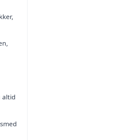
kker,
en,
 altid
sesmed