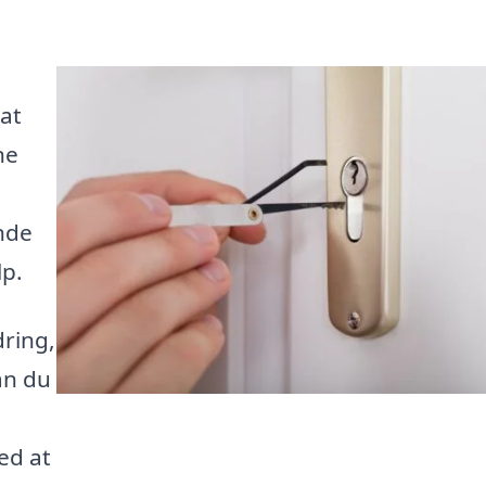
 at
ne
inde
lp.
ring,
an du
ed at