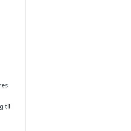
res
 til