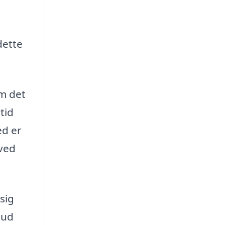
dette
m det
tid
ed er
ved
sig
bud