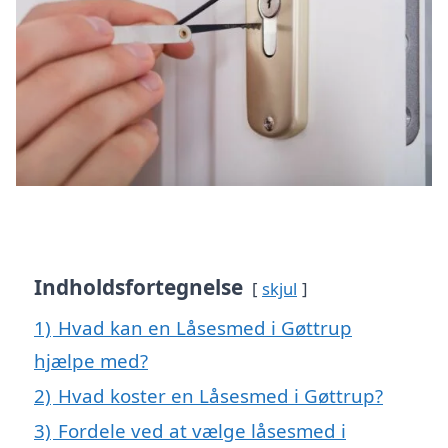
Indholdsfortegnelse
skjul
1)
Hvad kan en Låsesmed i Gøttrup
hjælpe med?
2)
Hvad koster en Låsesmed i Gøttrup?
3)
Fordele ved at vælge låsesmed i