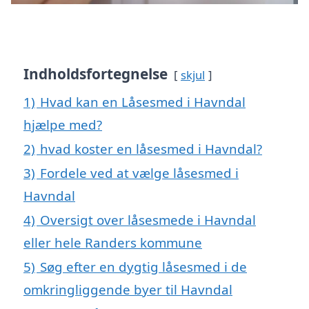
Indholdsfortegnelse
skjul
1)
Hvad kan en Låsesmed i Havndal
hjælpe med?
2)
hvad koster en låsesmed i Havndal?
3)
Fordele ved at vælge låsesmed i
Havndal
4)
Oversigt over låsesmede i Havndal
eller hele Randers kommune
5)
Søg efter en dygtig låsesmed i de
omkringliggende byer til Havndal