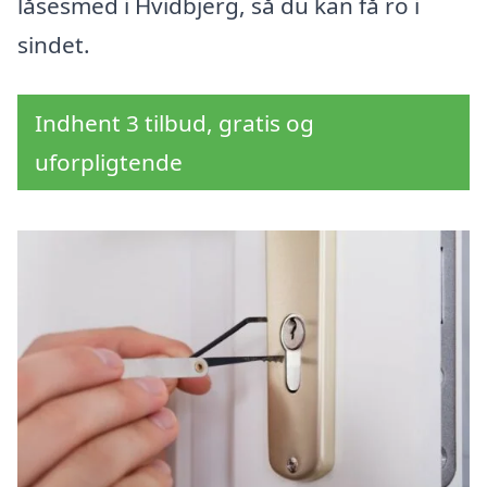
låsesmed i Hvidbjerg, så du kan få ro i
sindet.
Indhent 3 tilbud, gratis og
uforpligtende