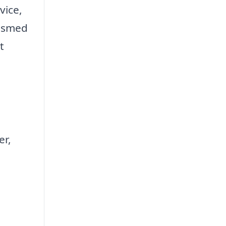
vice,
sesmed
t
er,