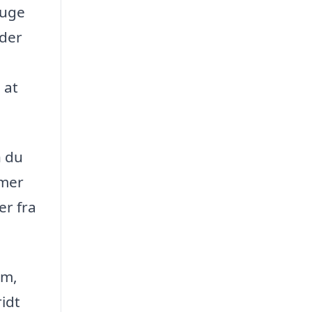
ruge
yder
 at
n du
emer
er fra
em,
ridt