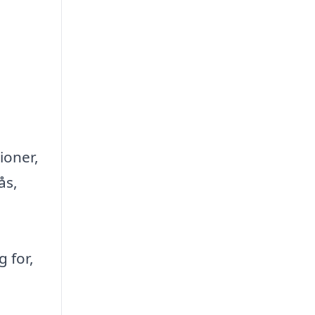
ioner,
ås,
g for,