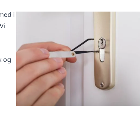
med i
Vi
k og