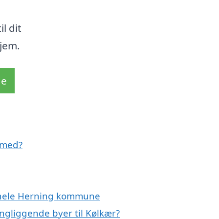
l dit
hjem.
de
 med?
r hele Herning kommune
ngliggende byer til Kølkær?