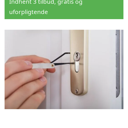
Indhent 3 tilbud, gratis og
uforpligtende