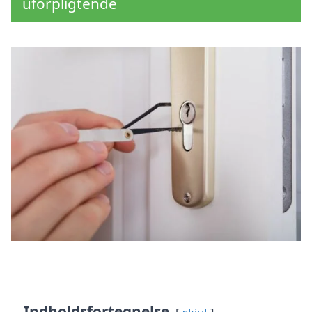
uforpligtende
Indholdsfortegnelse