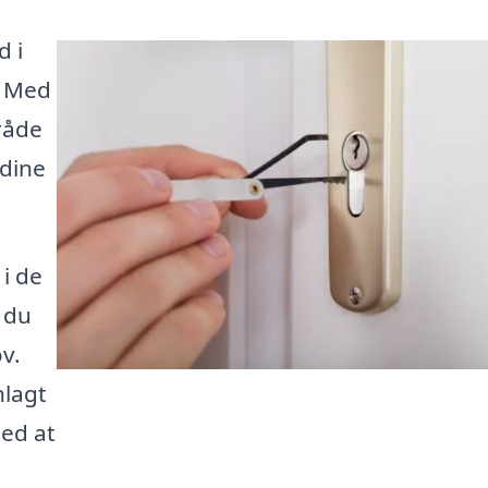
d i
. Med
mråde
 dine
i de
 du
ov.
nlagt
med at