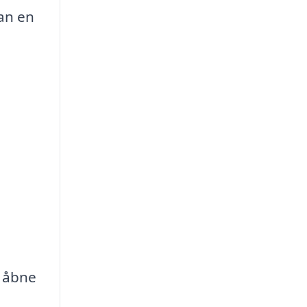
kan en
t åbne