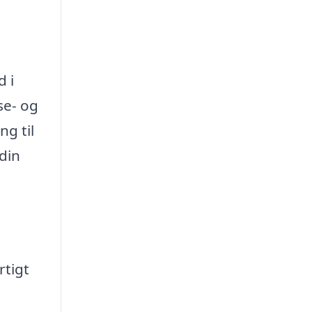
d i
se- og
ng til
din
rtigt