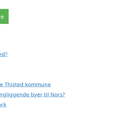
de
ed?
ele Thisted kommune
ngliggende byer til Nors?
ark