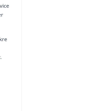
vice
er
kre
.