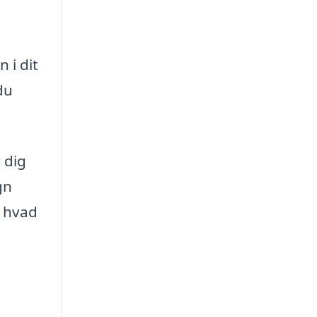
 i dit
du
 dig
gn
t hvad