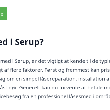
de
d i Serup?
ed i Serup, er det vigtigt at kende til de typi
 af flere faktorer. Først og fremmest kan pri
ig om en simpel låsereparation, installation a
låst dør. Generelt kan du forvente at betale m
icebesøg fra en professionel låsesmed i områ