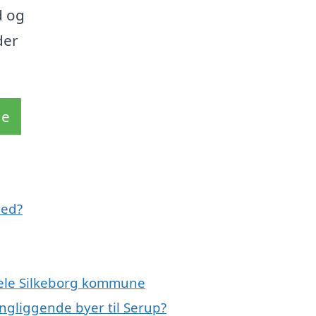
d og
der
de
med?
hele Silkeborg kommune
ngliggende byer til Serup?