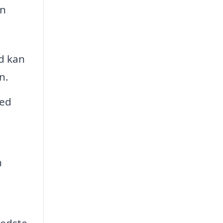
an
ed kan
n.
med
n
bedste