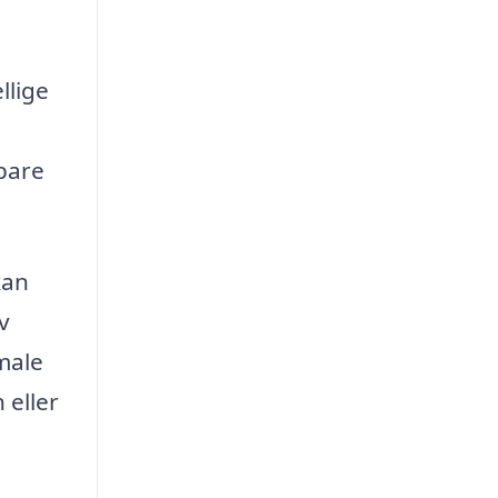
llige
pare
kan
v
male
 eller