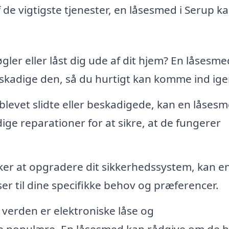
 de vigtigste tjenester, en låsesmed i Serup k
gler eller låst dig ude af dit hjem? En låsesm
skadige den, så du hurtigt kan komme ind ige
 blevet slidte eller beskadigede, kan en låses
e reparationer for at sikre, at de fungerer
er at opgradere dit sikkerhedssystem, kan e
ser til dine specifikke behov og præferencer.
verden er elektroniske låse og
 populære. En låsesmed kan rådgive om de 