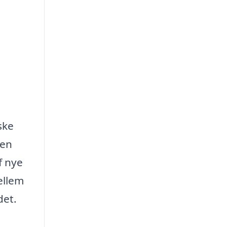
ske
sen
f nye
ellem
det.