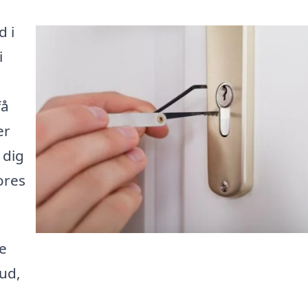
d i
i
få
er
 dig
vores
e
ud,