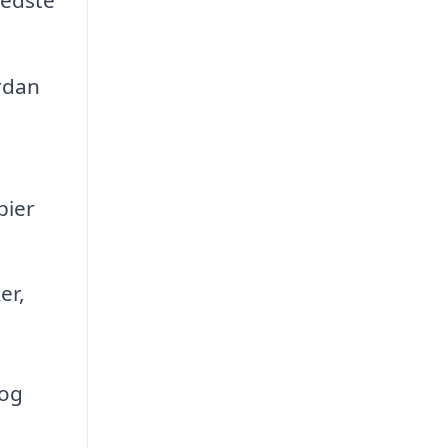
rdan
pier
er,
 og