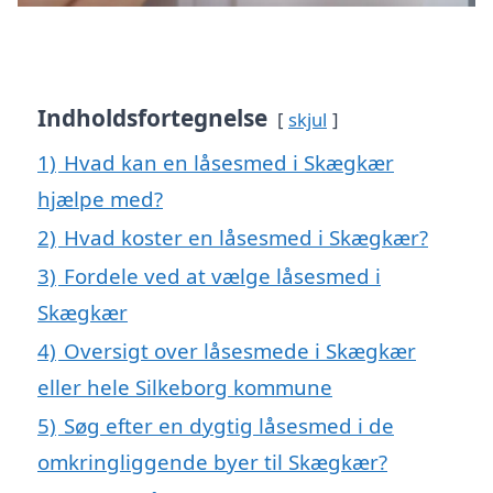
Indholdsfortegnelse
skjul
1)
Hvad kan en låsesmed i Skægkær
hjælpe med?
2)
Hvad koster en låsesmed i Skægkær?
3)
Fordele ved at vælge låsesmed i
Skægkær
4)
Oversigt over låsesmede i Skægkær
eller hele Silkeborg kommune
5)
Søg efter en dygtig låsesmed i de
omkringliggende byer til Skægkær?