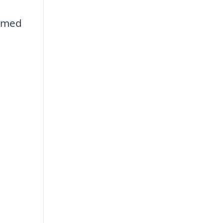
r med
n