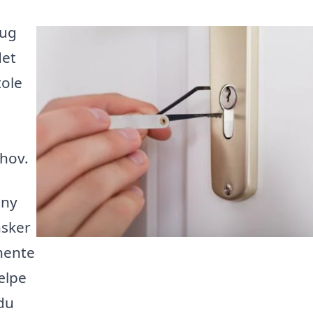
rug
det
tole
ehov.
 ny
nsker
hente
ælpe
du