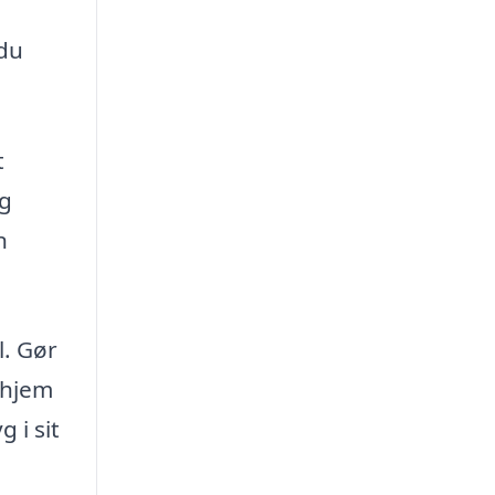
 du
t
og
n
l. Gør
 hjem
 i sit