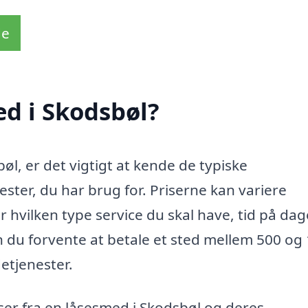
de
d i Skodsbøl?
l, er det vigtigt at kende de typiske
ester, du har brug for. Priserne kan variere
 hvilken type service du skal have, tid på dag
 du forvente at betale et sted mellem 500 og
etjenester.
ser fra en låsesmed i Skodsbøl og deres