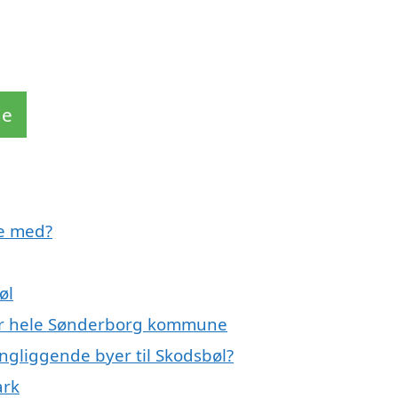
de
pe med?
øl
ler hele Sønderborg kommune
ngliggende byer til Skodsbøl?
ark