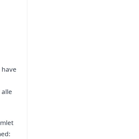
t have
alle
amlet
med: