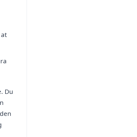
 at
tra
e. Du
en
uden
g