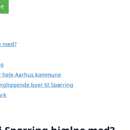
de
e med?
ng
ler hele Aarhus kommune
ngliggende byer til Spørring
ark