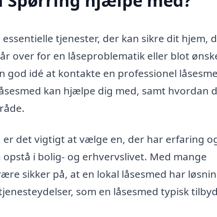
i Spørring hjælpe med?
ssentielle tjenester, der kan sikre dit hjem, d
år over for en låseproblematik eller blot ønsk
en god idé at kontakte en professionel låsesm
 låsesmed kan hjælpe dig med, samt hvordan 
mråde.
 er det vigtigt at vælge en, der har erfaring o
n opstå i bolig- og erhvervslivet. Med mange
 være sikker på, at en lokal låsesmed har løsni
tjenesteydelser, som en låsesmed typisk tilbyd