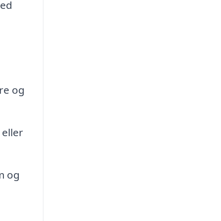
med
re og
eller
m og