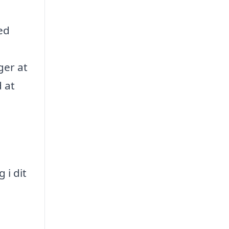
ed
ger at
 at
 i dit