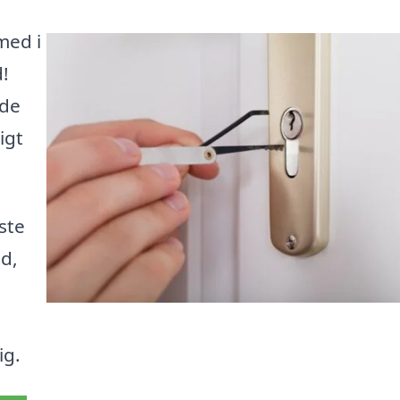
med i
d!
 de
igt
ste
d,
ig.