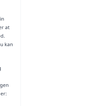
in
er at
ed.
du kan
g
ngen
er: