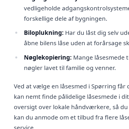
vedligeholde adgangskontrolsystemer
forskellige dele af bygningen.
Biloplukning:
Har du låst dig selv ud
åbne bilens låse uden at forårsage s
Nøglekopiering:
Mange låsesmede til
nøgler lavet til familie og venner.
Ved at vælge en låsesmed i Spørring får d
kan nemt finde pålidelige låsesmede i di
oversigt over lokale håndværkere, så d
kan du anmode om et tilbud fra flere lås
service.