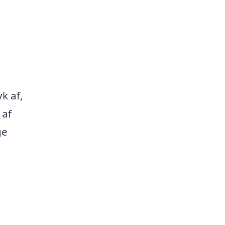
k af,
 af
ge