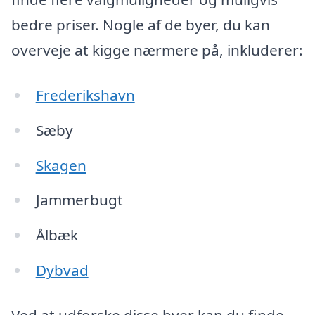
bedre priser. Nogle af de byer, du kan
overveje at kigge nærmere på, inkluderer:
Frederikshavn
Sæby
Skagen
Jammerbugt
Ålbæk
Dybvad
Ved at udforske disse byer kan du finde