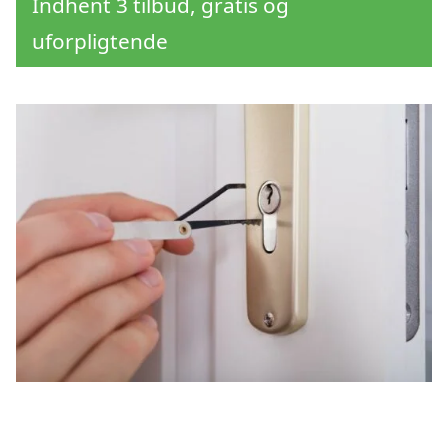
Indhent 3 tilbud, gratis og
uforpligtende