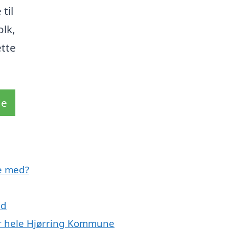
til
olk,
ette
de
e med?
ed
er hele Hjørring Kommune