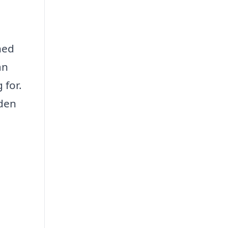
hed
an
 for.
 den