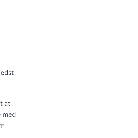
bedst
t at
re med
om