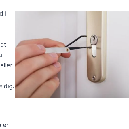
d i
igt
u
eller
e dig.
å er