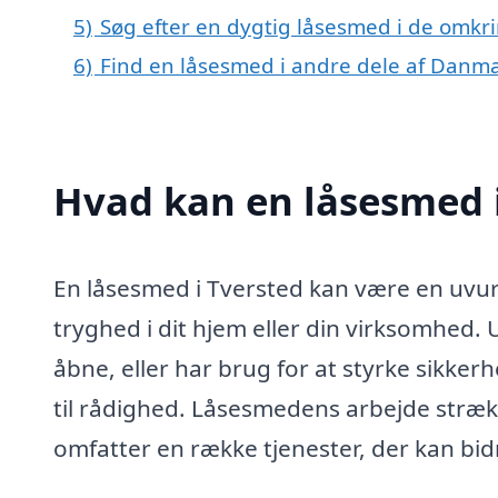
5)
Søg efter en dygtig låsesmed i de omkri
6)
Find en låsesmed i andre dele af Danm
Hvad kan en låsesmed 
En låsesmed i Tversted kan være en uvur
tryghed i dit hjem eller din virksomhed. U
åbne, eller har brug for at styrke sikkerh
til rådighed. Låsesmedens arbejde strækk
omfatter en række tjenester, der kan bidr