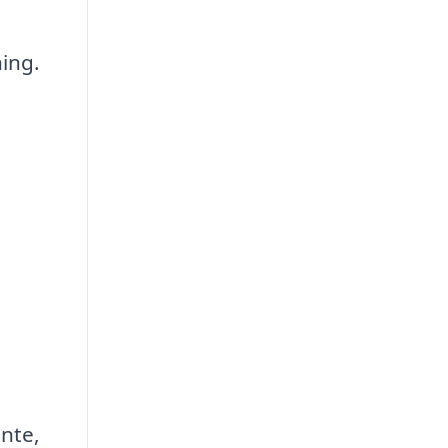
ning.
nte,