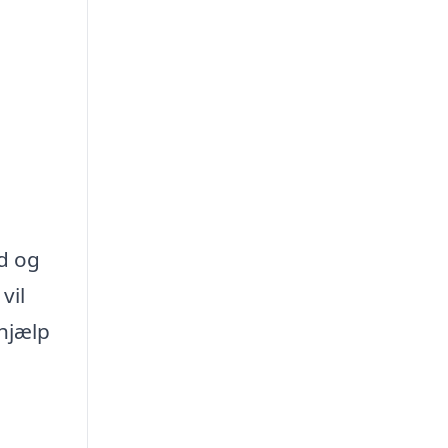
d og
vil
 hjælp