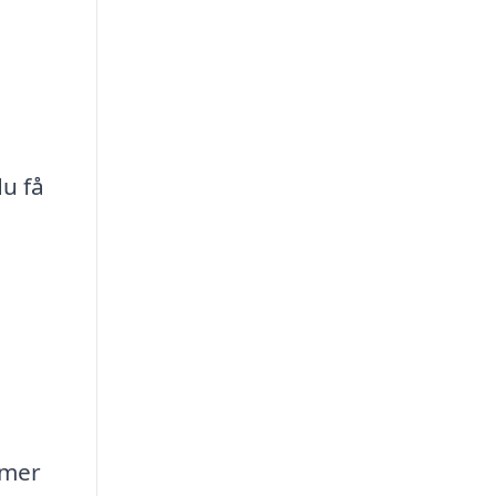
u få
emer