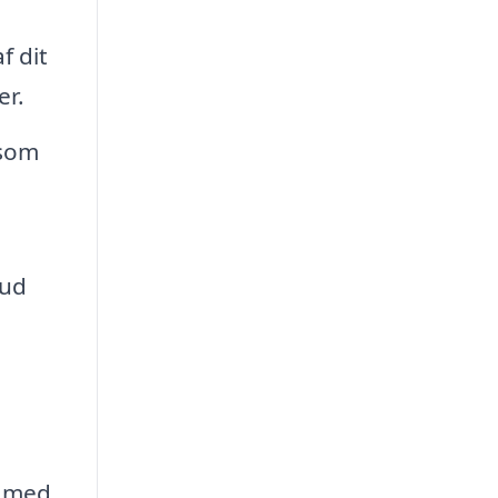
f dit
er.
 som
rud
e med