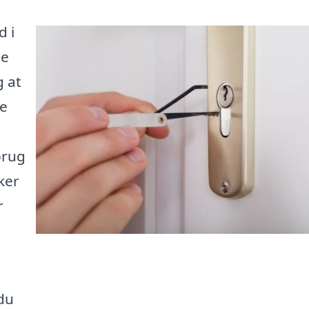
d i
te
g at
pe
brug
ker
r
du