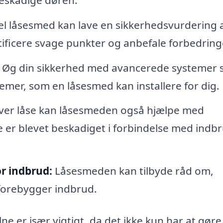
l låsesmed kan lave en sikkerhedsvurdering a
tificere svage punkter og anbefale forbedring
Øg din sikkerhed med avancerede systemer
er, som en låsesmed kan installere for dig.
er låse kan låsesmeden også hjælpe med
e er blevet beskadiget i forbindelse med indb
or indbrud:
Låsesmeden kan tilbyde råd om,
 forebygger indbrud.
ne er især vigtigt, da det ikke kun har at gør