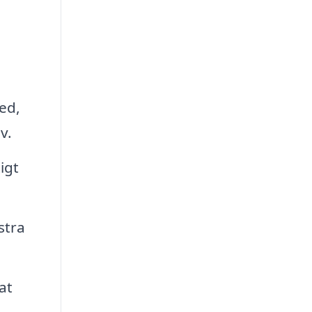
hed,
v.
igt
stra
at