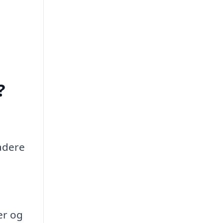
?
adere
er og