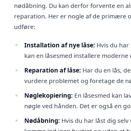
nødåbning. Du kan derfor forvente en alsid
reparation. Her er nogle af de primære 
udføre:
Installation af nye låse:
Hvis du har b
kan en låsesmed installere moderne o
Reparation af låse:
Har du en lås, de
vurdere problemet og foretage de n
Nøglekopiering:
En låsesmed kan lave 
nøgle ved hånden. Det er også en god
Nødåbning:
Hvis du har låst dig selv
komme ind igen hurtigt og uden at b