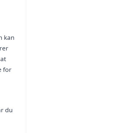
en kan
rer
 at
e for
år du