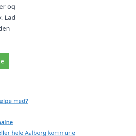
der og
v. Lad
 den
de
jælpe med?
halne
eller hele Aalborg kommune