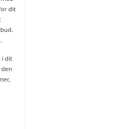
or dit
t
lbud.
.
i dit
e den
mer,