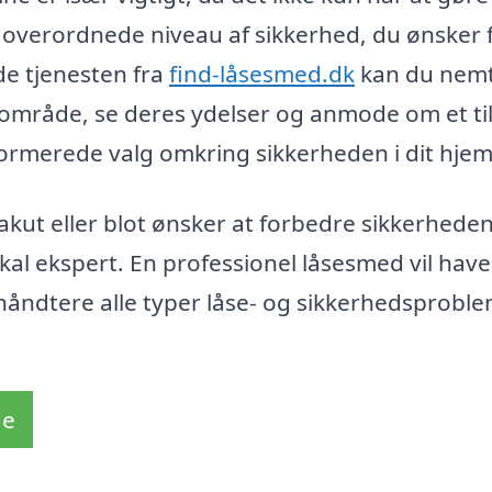
verordnede niveau af sikkerhed, du ønsker f
de tjenesten fra
find-låsesmed.dk
kan du nem
alområde, se deres ydelser og anmode om et ti
nformerede valg omkring sikkerheden i dit hjem
ut eller blot ønsker at forbedre sikkerheden 
okal ekspert. En professionel låsesmed vil hav
 håndtere alle typer låse- og sikkerhedsproble
de