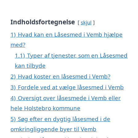
Indholdsfortegnelse
skjul
1)
Hvad kan en Låsesmed i Vemb hjælpe
med?
1.1)
Typer af tjenester, som en Låsesmed
kan tilbyde
2)
Hvad koster en låsesmed i Vemb?
3)
Fordele ved at vælge låsesmed i Vemb
4)
Oversigt over låsesmede i Vemb eller
hele Holstebro kommune
5)
Søg efter en dygtig låsesmed i de
omkringliggende byer til Vemb