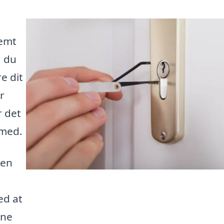
nemt
å du
e dit
r
r det
smed.
 en
ed at
rne