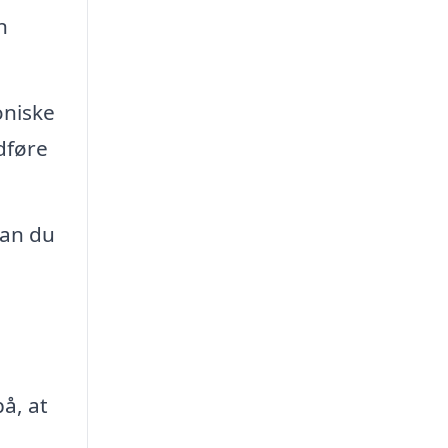
n
oniske
dføre
dan du
å, at