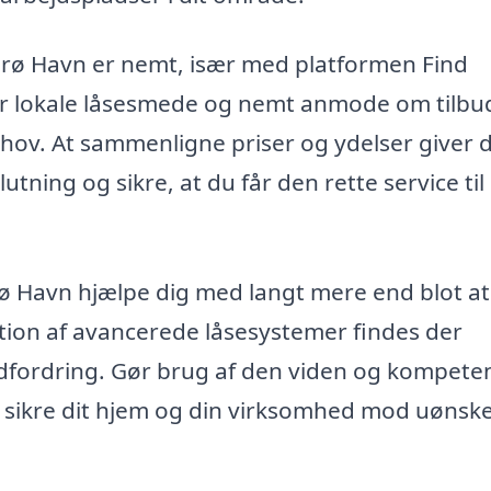
terø Havn er nemt, især med platformen Find
er lokale låsesmede og nemt anmode om tilbud
ehov. At sammenligne priser og ydelser giver 
tning og sikre, at du får den rette service til
erø Havn hjælpe dig med langt mere end blot a
lation af avancerede låsesystemer findes der
dfordring. Gør brug af den viden og kompete
at sikre dit hjem og din virksomhed mod uønsk