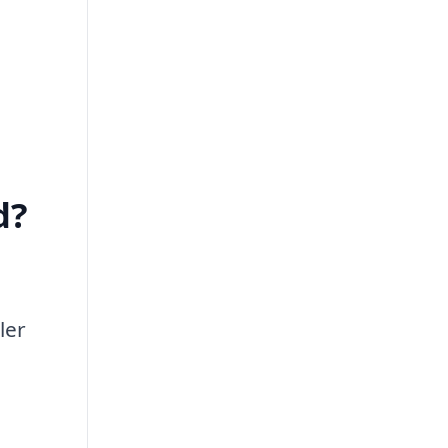
d?
ler