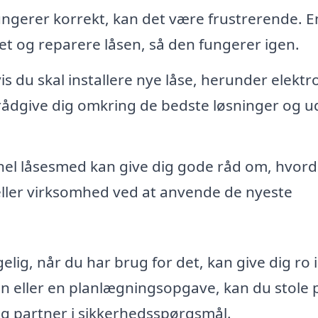
ungerer korrekt, kan det være frustrerende. E
t og reparere låsen, så den fungerer igen.
s du skal installere nye låse, herunder elektr
rådgive dig omkring de bedste løsninger og u
nel låsesmed kan give dig gode råd om, hvor
eller virksomhed ved at anvende de nyeste
lig, når du har brug for det, kan give dig ro i
n eller en planlægningsopgave, kan du stole p
ig partner i sikkerhedsspørgsmål.