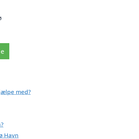
ø
de
hjælpe med?
n?
rø Havn