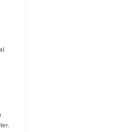
al
n
ler.