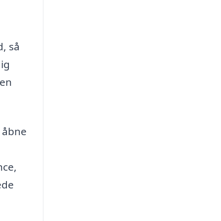
, så
dig
 en
t åbne
nce,
ede