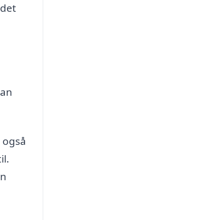
 det
kan
r også
il.
an