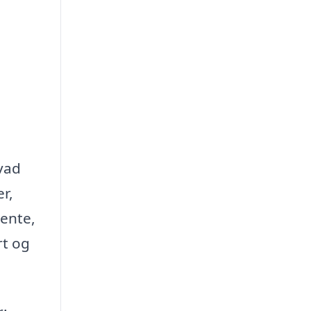
hvad
r,
vente,
rt og