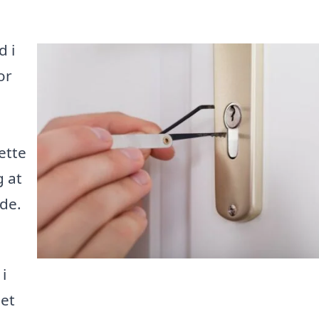
d i
or
ette
g at
åde.
i
et