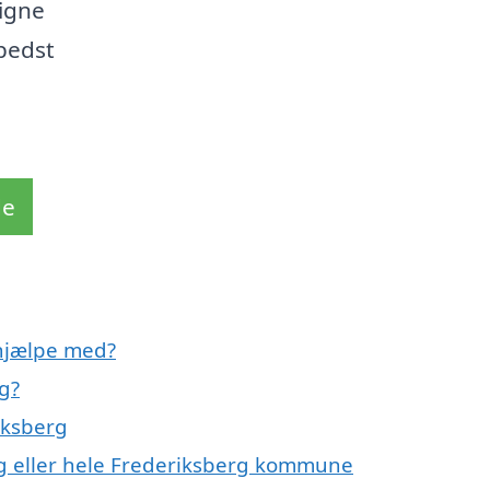
igne
bedst
de
hjælpe med?
g?
iksberg
rg eller hele Frederiksberg kommune