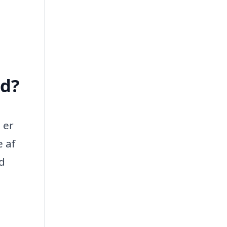
ed?
 er
e af
ed