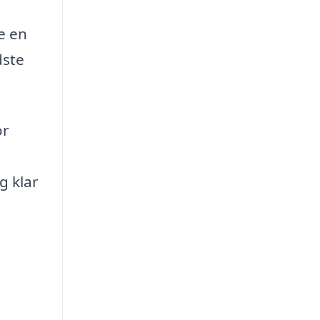
e en
dste
or
g klar