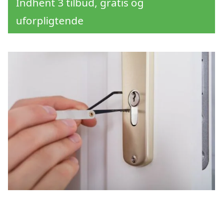
Indhent 3 tilbud, gratis og
uforpligtende