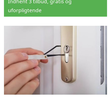
Indhent 3 tilbud, gratis og
uforpligtende