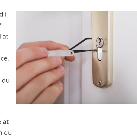
d i
f
l at
ice.
å du
 at
n du