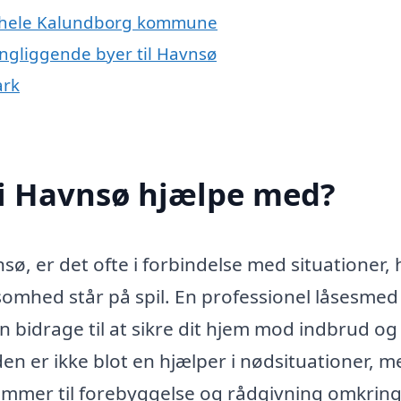
er hele Kalundborg kommune
ingliggende byer til Havnsø
ark
i Havnsø hjælpe med?
ø, er det ofte i forbindelse med situationer, 
somhed står på spil. En professionel låsesmed
an bidrage til at sikre dit hjem mod indbrud og
 er ikke blot en hjælper i nødsituationer, m
ommer til forebyggelse og rådgivning omkrin