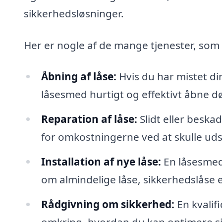
sikkerhedsløsninger.
Her er nogle af de mange tjenester, som
Åbning af låse:
Hvis du har mistet din
låsesmed hurtigt og effektivt åbne dø
Reparation af låse:
Slidt eller beska
for omkostningerne ved at skulle udsk
Installation af nye låse:
En låsesmed 
om almindelige låse, sikkerhedslåse el
Rådgivning om sikkerhed:
En kvalif
omkring, hvordan du kan optimere sik