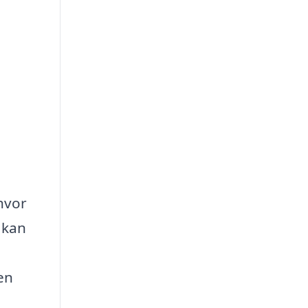
hvor
 kan
en
g