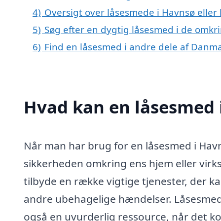
4)
Oversigt over låsesmede i Havnsø ell
5)
Søg efter en dygtig låsesmed i de omkr
6)
Find en låsesmed i andre dele af Danm
Hvad kan en låsesmed 
Når man har brug for en låsesmed i Havns
sikkerheden omkring ens hjem eller virk
tilbyde en række vigtige tjenester, der k
andre ubehagelige hændelser. Låsesmeden
også en uvurderlig ressource, når det k