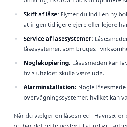
Skift af låse:
Flytter du ind i en ny bol
at ingen tidligere ejere eller lejere ha
Service af låsesystemer:
Låsesmeden 
låsesystemer, som bruges i virksomh
Nøglekopiering:
Låsesmeden kan lave 
hvis uheldet skulle være ude.
Alarminstallation:
Nogle låsesmede t
overvågningssystemer, hvilket kan væ
Når du vælger en låsesmed i Havnsø, er de
og har det rette udstyr til at udføre arb