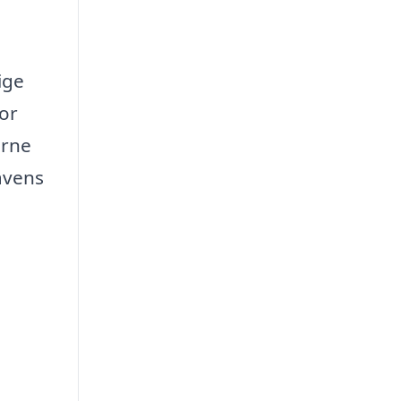
ige
for
erne
avens