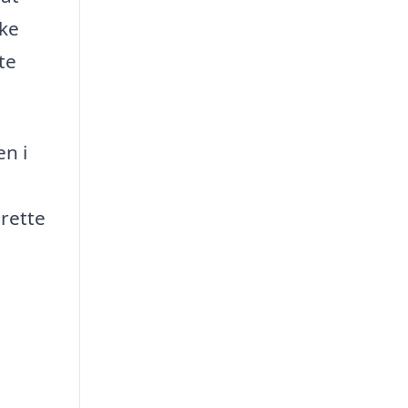
kke
te
en i
 rette