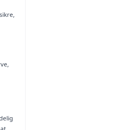
sikre,
rve,
delig
 at