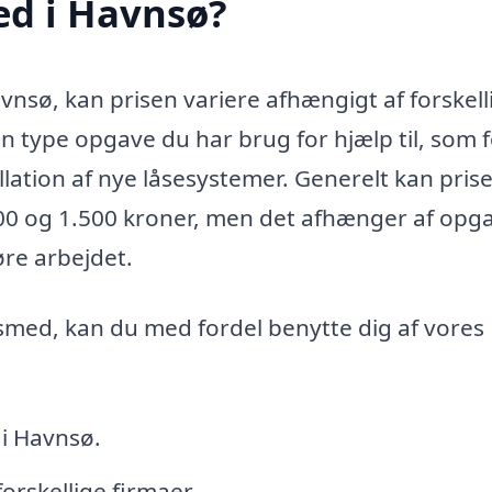
ed i Havnsø?
nsø, kan prisen variere afhængigt af forskell
ken type opgave du har brug for hjælp til, som 
llation af nye låsesystemer. Generelt kan pris
500 og 1.500 kroner, men det afhænger af opg
øre arbejdet.
sesmed, kan du med fordel benytte dig af vores
 i Havnsø.
orskellige firmaer.