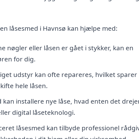
 en låsesmed i Havnsø kan hjælpe med:
e nøgler eller låsen er gået i stykker, kan en
ren for dig.
diget udstyr kan ofte repareres, hvilket sparer
ifte hele låsen.
kan installere nye låse, hvad enten det drejer
ler digital låseteknologi.
iceret låsesmed kan tilbyde professionel rådgi
kerheden i dit hjem eller din virksomhed.