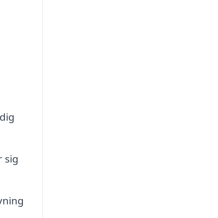
 dig
 sig
vning