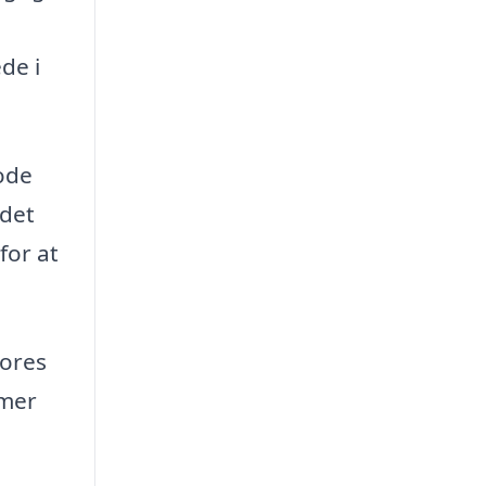
de i
ode
 det
for at
Vores
emer