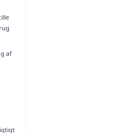
ille
brug
g af
gtigt