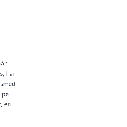
når
s, har
sesmed
ælpe
r, en