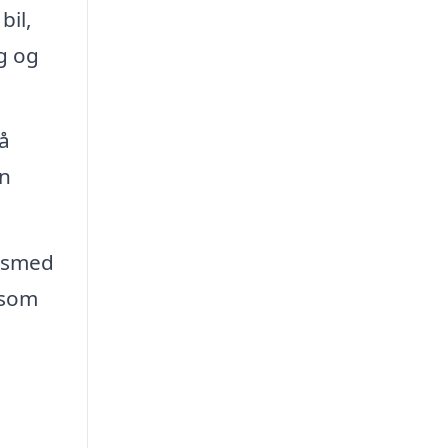
bil,
g og
få
an
esmed
åsom