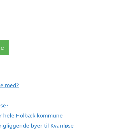
de
pe med?
øse?
ler hele Holbæk kommune
ngliggende byer til Kvanløse