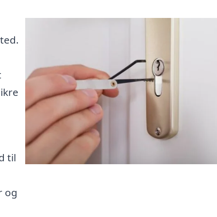
ted.
t
ikre
 til
r og