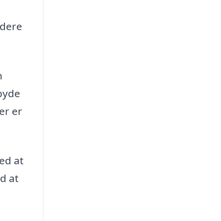
ydere
n
lbyde
er er
med at
d at