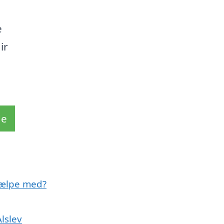
e
ir
de
jælpe med?
lslev