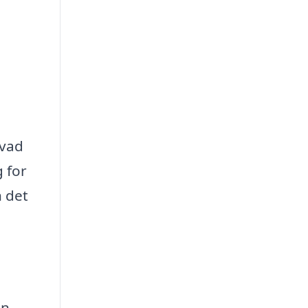
hvad
g for
n det
en