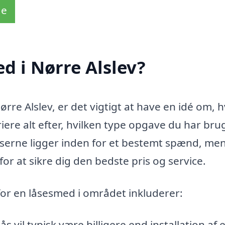
de
d i Nørre Alslev?
ørre Alslev, er det vigtigt at have en idé om, 
iere alt efter, hvilken type opgave du har bru
priserne ligger inden for et bestemt spænd, me
for at sikre dig den bedste pris og service.
 for en låsesmed i området inkluderer:
s vil typisk være billigere end installation af 