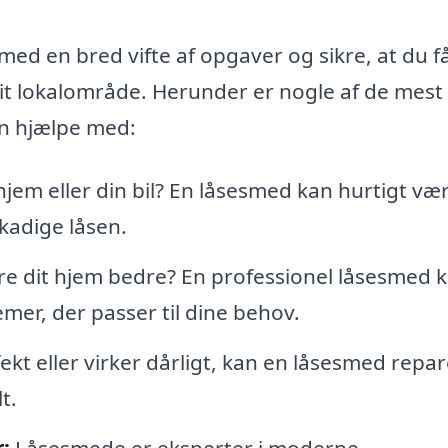
med en bred vifte af opgaver og sikre, at du f
 dit lokalområde. Herunder er nogle af de mest
an hjælpe med:
 hjem eller din bil? En låsesmed kan hurtigt væ
kadige låsen.
re dit hjem bedre? En professionel låsesmed 
emer, der passer til dine behov.
fekt eller virker dårligt, kan en låsesmed repa
t.
:
Låsesmede er eksperter i moderne