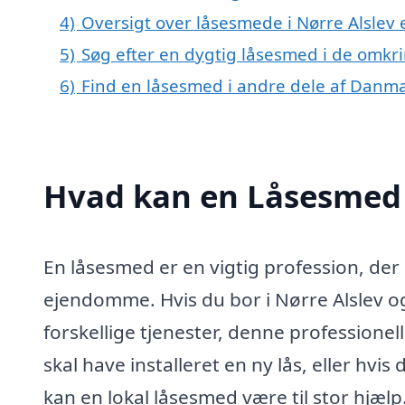
4)
Oversigt over låsesmede i Nørre Alsle
5)
Søg efter en dygtig låsesmed i de omkri
6)
Find en låsesmed i andre dele af Danm
Hvad kan en Låsesmed 
En låsesmed er en vigtig profession, der 
ejendomme. Hvis du bor i Nørre Alslev o
forskellige tjenester, denne professionel
skal have installeret en ny lås, eller hvi
kan en lokal låsesmed være til stor hjælp