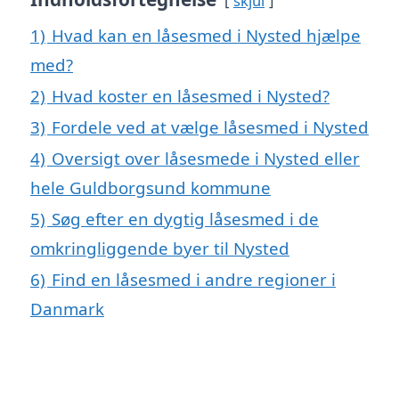
skjul
1)
Hvad kan en låsesmed i Nysted hjælpe
med?
2)
Hvad koster en låsesmed i Nysted?
3)
Fordele ved at vælge låsesmed i Nysted
4)
Oversigt over låsesmede i Nysted eller
hele Guldborgsund kommune
5)
Søg efter en dygtig låsesmed i de
omkringliggende byer til Nysted
6)
Find en låsesmed i andre regioner i
Danmark