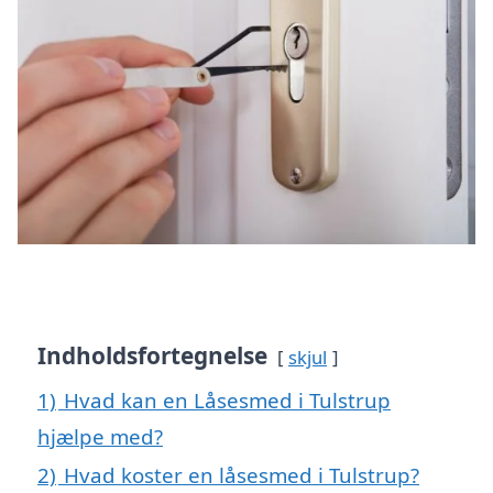
Indholdsfortegnelse
skjul
1)
Hvad kan en Låsesmed i Tulstrup
hjælpe med?
2)
Hvad koster en låsesmed i Tulstrup?