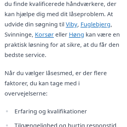
du finde kvalificerede håndværkere, der
kan hjælpe dig med dit låseproblem. At
udvide din søgning til
Viby
,
Fuglebjerg
,
Svinninge,
Korsør
eller
Høng
kan være en
praktisk løsning for at sikre, at du får den
bedste service.
Når du vælger låsesmed, er der flere
faktorer, du kan tage med i
overvejelserne:
Erfaring og kvalifikationer
Tilgængelighed og hurtig responstid