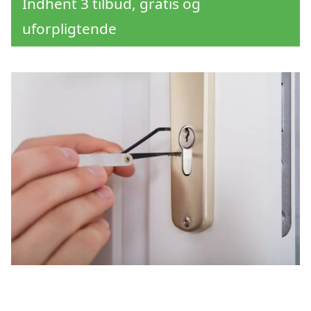
Indhent 3 tilbud, gratis og
uforpligtende