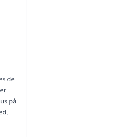
ces de
ler
kus på
ed,