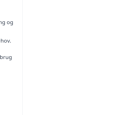
ing og
ehov.
 brug