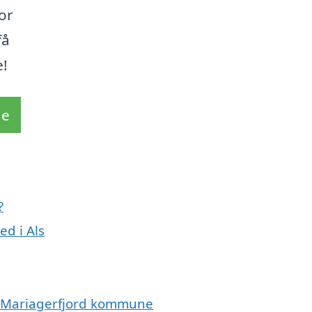
or
få
e!
de
?
ed i Als
le Mariagerfjord kommune