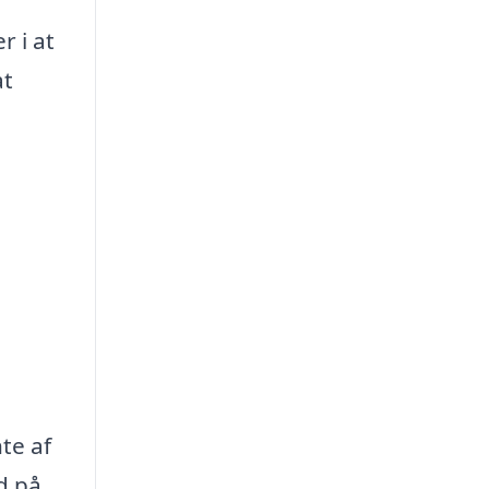
r i at
at
te af
d på