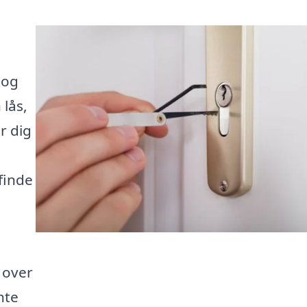
 og
 lås,
r dig
finde
 over
nte