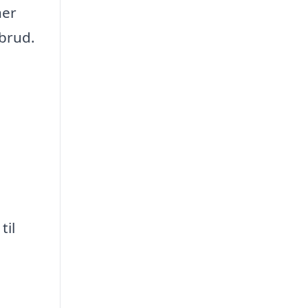
ner
dbrud.
til