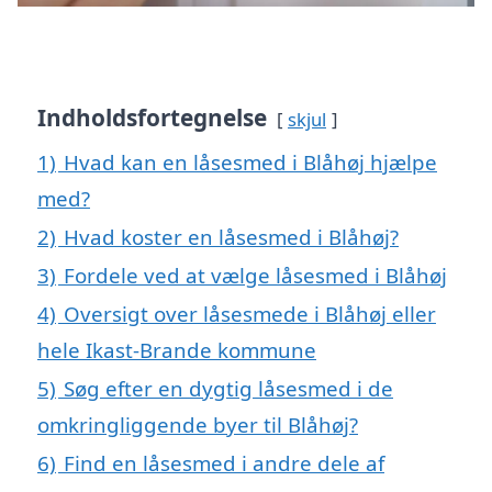
Indholdsfortegnelse
skjul
1)
Hvad kan en låsesmed i Blåhøj hjælpe
med?
2)
Hvad koster en låsesmed i Blåhøj?
3)
Fordele ved at vælge låsesmed i Blåhøj
4)
Oversigt over låsesmede i Blåhøj eller
hele Ikast-Brande kommune
5)
Søg efter en dygtig låsesmed i de
omkringliggende byer til Blåhøj?
6)
Find en låsesmed i andre dele af