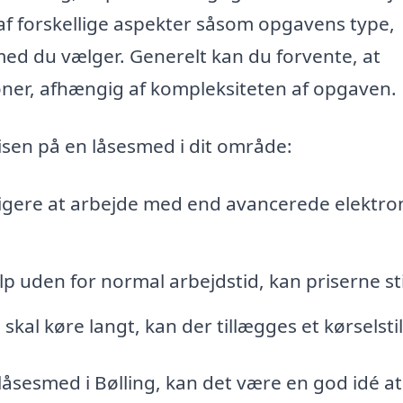
f forskellige aspekter såsom opgavens type,
smed du vælger. Generelt kan du forvente, at
roner, afhængig af kompleksiteten af opgaven.
risen på en låsesmed i dit område:
lligere at arbejde med end avancerede elektro
lp uden for normal arbejdstid, kan priserne st
al køre langt, kan der tillægges et kørselsti
låsesmed i Bølling, kan det være en god idé at