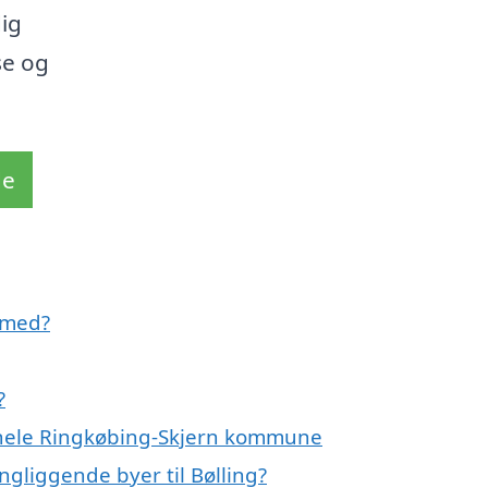
ig
se og
de
 med?
?
r hele Ringkøbing-Skjern kommune
ngliggende byer til Bølling?