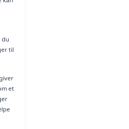
m du
r til
giver
om et
ger
ælpe