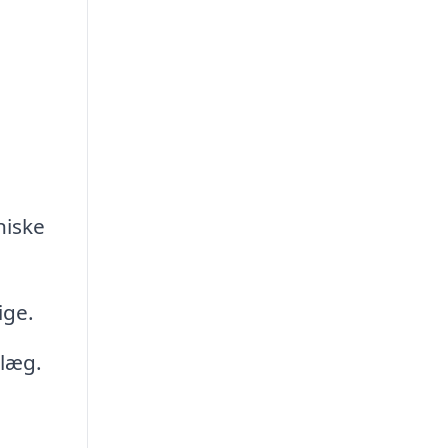
niske
ige.
llæg.