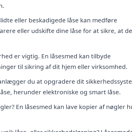
n.
lidte eller beskadigede låse kan medføre
ere eller udskifte dine låse for at sikre, at d
rhed er vigtig. En låsesmed kan tilbyde
ger til sikring af dit hjem eller virksomhed.
anlægger du at opgradere dit sikkerhedssyst
åse, herunder elektroniske og smart låse.
gler? En låsesmed kan lave kopier af nøgler h
 unik låse- eller sikkerhedsløsning? Låsesmed