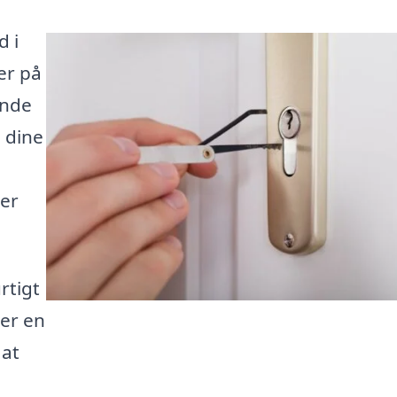
d i
er på
inde
 dine
ler
rtigt
ger en
 at
e