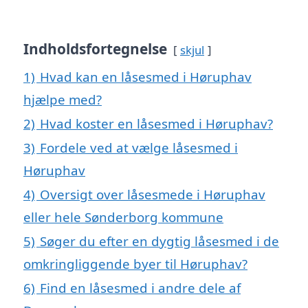
Indholdsfortegnelse
skjul
1)
Hvad kan en låsesmed i Høruphav
hjælpe med?
2)
Hvad koster en låsesmed i Høruphav?
3)
Fordele ved at vælge låsesmed i
Høruphav
4)
Oversigt over låsesmede i Høruphav
eller hele Sønderborg kommune
5)
Søger du efter en dygtig låsesmed i de
omkringliggende byer til Høruphav?
6)
Find en låsesmed i andre dele af