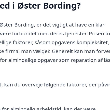
ed i Øster Bording?
ster Bording, er det vigtigt at have en klar
være forbundet med deres tjenester. Prisen f
ellige faktorer, såsom opgavens kompleksitet,
kke firma, man vælger. Generelt kan man forve
 for almindelige opgaver som reparation af lå
, kan du overveje følgende faktorer, der påvi
 for almindelig arbejdstid, kan der være