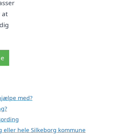
asser
 at
dig
de
hjælpe med?
ng?
Bording
g eller hele Silkeborg kommune