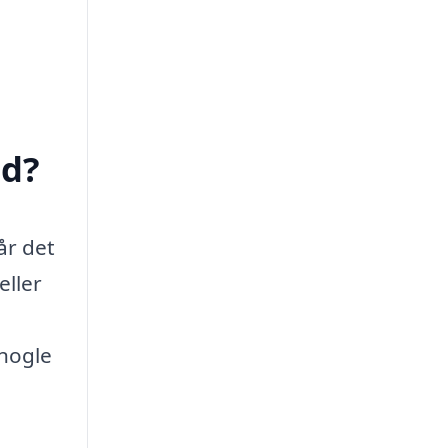
ed?
år det
eller
 nogle