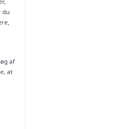
er,
r du
ere,
søg af
e, at