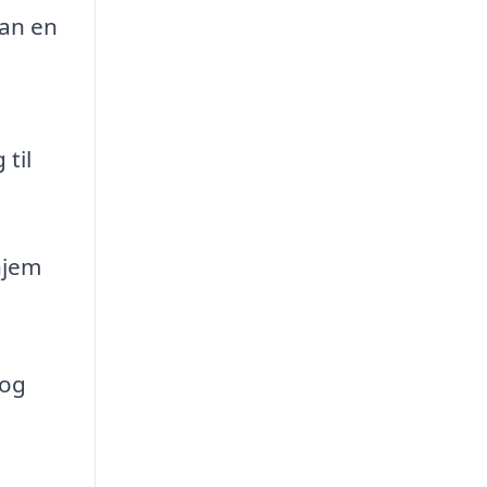
kan en
til
hjem
 og