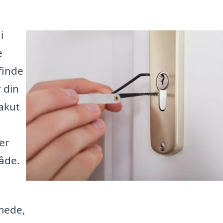
i
e
finde
r din
akut
er
råde.
smede,