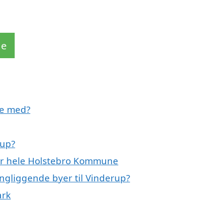
de
pe med?
rup?
ler hele Holstebro Kommune
ngliggende byer til Vinderup?
ark