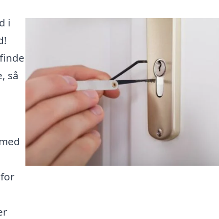
d i
d!
finde
, så
smed
 for
er