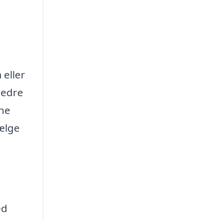
 eller
bedre
ine
vælge
ed