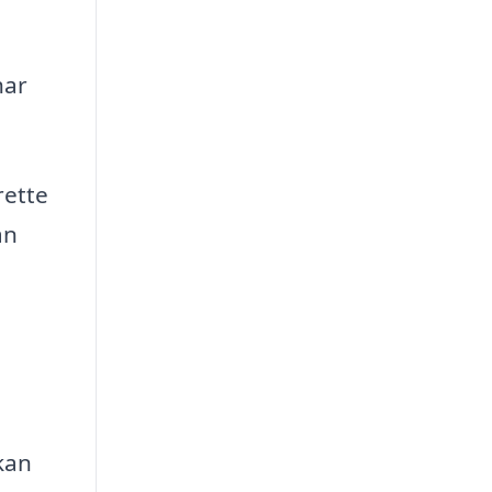
har
rette
an
kan