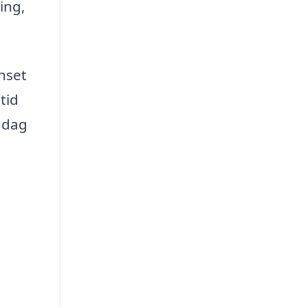
ing,
anset
tid
i dag