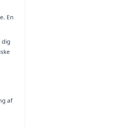
e. En
 dig
iske
d
ng af