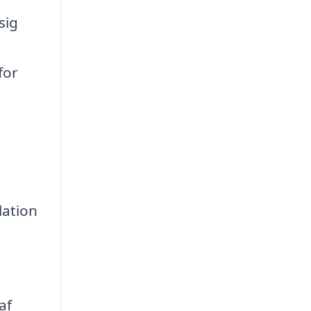
sig
for
lation
af