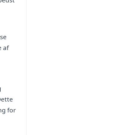
åse
 af
g
Dette
ng for