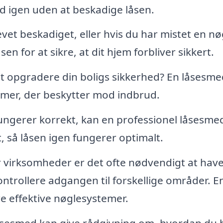
d igen uden at beskadige låsen.
evet beskadiget, eller hvis du har mistet en nø
en for at sikre, at dit hjem forbliver sikkert.
t opgradere din boligs sikkerhed? En låsesme
emer, der beskytter mod indbrud.
fungerer korrekt, kan en professionel låsesme
 så låsen igen fungerer optimalt.
 virksomheder er det ofte nødvendigt at have
ntrollere adgangen til forskellige områder. E
e effektive nøglesystemer.
åsesmed kan give rådgivning om, hvordan du 