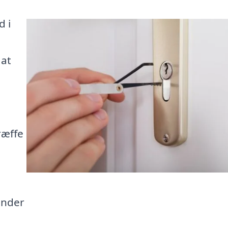
d i
 at
m
ræffe
ender