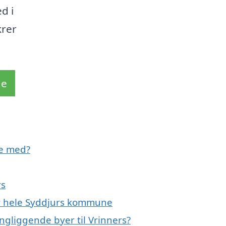
d i
krer
de
pe med?
rs
er hele Syddjurs kommune
ngliggende byer til Vrinners?