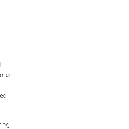
l
or en
med
t og