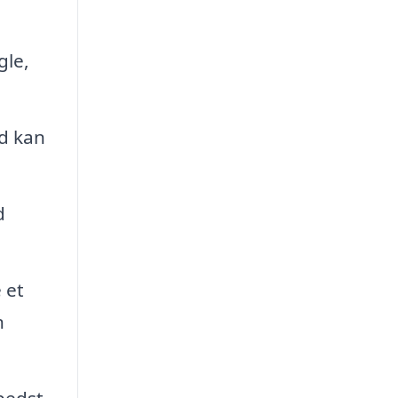
gle,
d kan
d
 et
n
bedst