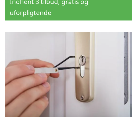
Indhent 3 tilbud, gratis og
uforpligtende