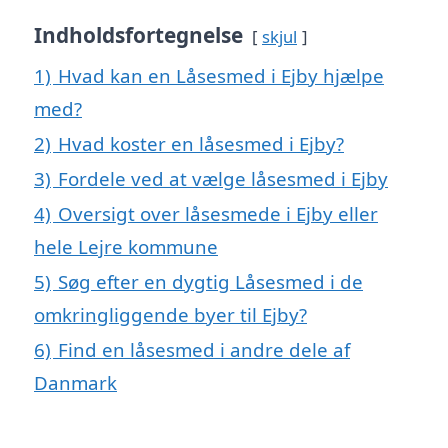
Indholdsfortegnelse
skjul
1)
Hvad kan en Låsesmed i Ejby hjælpe
med?
2)
Hvad koster en låsesmed i Ejby?
3)
Fordele ved at vælge låsesmed i Ejby
4)
Oversigt over låsesmede i Ejby eller
hele Lejre kommune
5)
Søg efter en dygtig Låsesmed i de
omkringliggende byer til Ejby?
6)
Find en låsesmed i andre dele af
Danmark