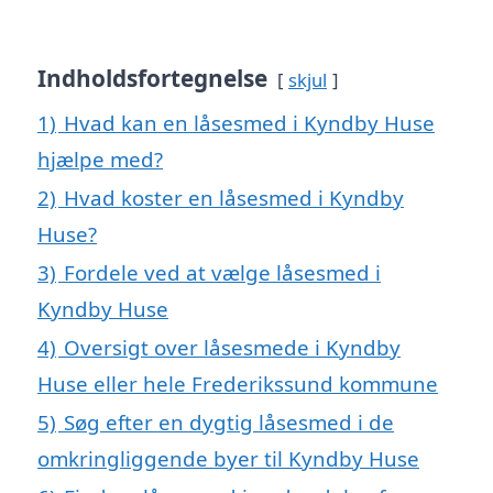
Indholdsfortegnelse
skjul
1)
Hvad kan en låsesmed i Kyndby Huse
hjælpe med?
2)
Hvad koster en låsesmed i Kyndby
Huse?
3)
Fordele ved at vælge låsesmed i
Kyndby Huse
4)
Oversigt over låsesmede i Kyndby
Huse eller hele Frederikssund kommune
5)
Søg efter en dygtig låsesmed i de
omkringliggende byer til Kyndby Huse